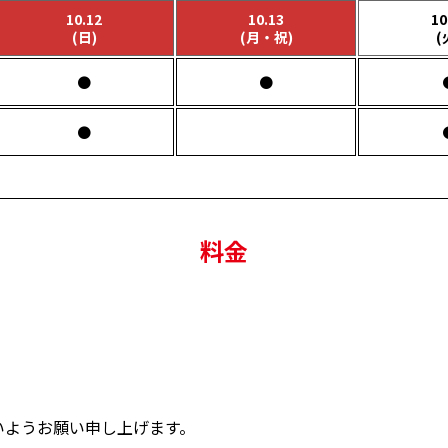
10.12
10.13
10
(日)
(月・祝)
(
●
●
●
料金
いようお願い申し上げます。