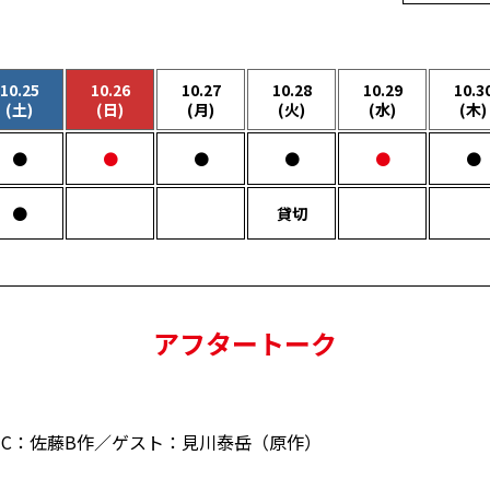
10.25
10.26
10.27
10.28
10.29
10.3
(土)
(日)
(月)
(火)
(水)
(木)
●
●
●
●
●
●
●
貸切
アフタートーク
C：佐藤B作／ゲスト：見川泰岳（原作）